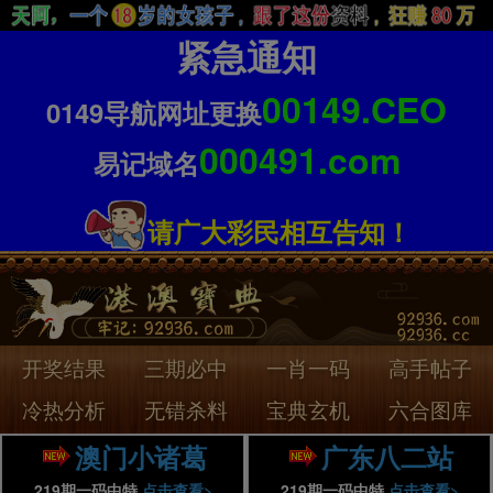
紧急通知
00149.CEO
0149导航网址更换
000491.com
易记域名
请广大彩民相互告知！
开奖结果
三期必中
一肖一码
高手帖子
冷热分析
无错杀料
宝典玄机
六合图库
澳门小诸葛
广东八二站
219期一码中特
点击查看>
219期一码中特
点击查看>