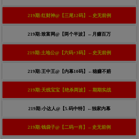
219期:红财神@【三尾12码】←史无前例
219期:致富网@【两个半波】←月赚百万
219期:土地公@【六码+3码】←史无前例
219期:王中王@【内幕10码】←稳赚不赔
219期:天线宝宝【绝杀两波】←期期实战
219期:小达人@【5.码中特】←独家内幕
219期:钱袋子@【二码一肖】←史无前例