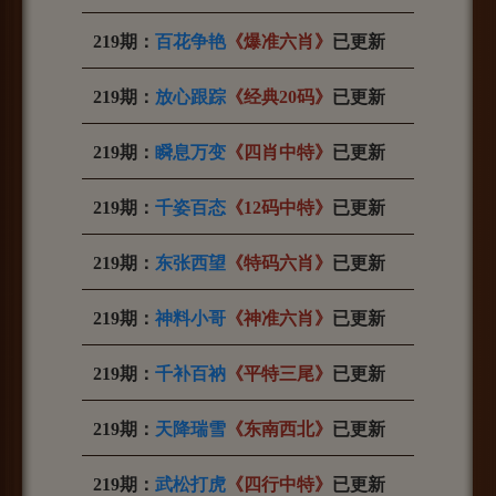
219期：
百花争艳
《爆准六肖》
已更新
219期：
放心跟踪
《经典20码》
已更新
219期：
瞬息万变
《
四肖中特
》
已更新
219期：
千姿百态
《12码中特》
已更新
219期：
东张西望
《特码六肖》
已更新
219期
：
神料小哥
《神准六肖》
已更新
219期：
千补百衲
《平特三尾》
已更新
219期：
天降瑞雪
《东南西北》
已更新
219期：
武松打虎
《四行中特》
已更新