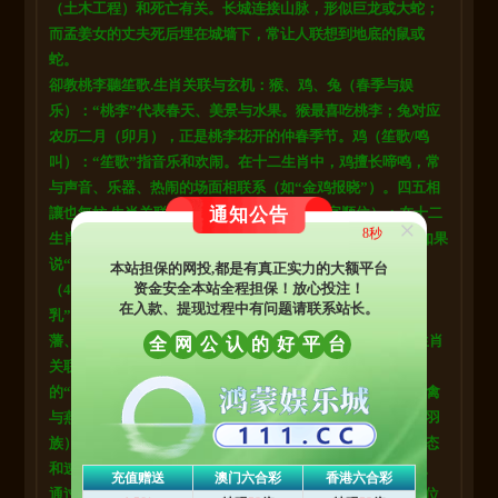
（土木工程）和死亡有关。长城连接山脉，形似巨龙或大蛇；
而孟姜女的丈夫死后埋在城墙下，常让人联想到地底的鼠或
蛇。
卻教桃李聽笙歌.生肖关联与玄机：猴、鸡、兔（春季与娱
乐）：“桃李”代表春天、美景与水果。猴最喜吃桃李；兔对应
农历二月（卯月），正是桃李花开的仲春季节。鸡（笙歌/鸣
叫）：“笙歌”指音乐和欢闹。在十二生肖中，鸡擅长啼鸣，常
与声音、乐器、热闹的场面相联系（如“金鸡报晓”）。四五相
通知公告
讓也無妨.生肖关联与玄机：龙、蛇、马（数字顺位）：在十二
×
6秒
生肖的固定顺序中，第4位是兔，第5位是龙，第6位是蛇。如果
说“四五相让”，可能暗指这两个位置之间、或者相加
本站担保的网投,都是有真正实力的大额平台
资金安全本站全程担保！放心投注！
（4+5=9，第9位是猴）。羊（温顺礼让）：中国有“羔羊跪
在入款、提现过程中有问题请联系站长。
乳”的典故，羊在传统文化中代表“仁义”与“礼让”（羝羊触
藩、互相礼让），最符合“相让”的意境。一石五葉三燕飛.生肖
全
网
公
认
的
好
平
台
关联与玄机：狗、鼠（地主/石头）：“一石”对应五行中
的“土”。在生肖中，狗和龙、羊、牛五行属土。鸡、蛇（飞禽
与燕子）：“燕飞”代表鸟类。在生肖中，鸡是唯一的飞禽（羽
族）。此外，燕子身形轻巧灵动，在某些字谜里也会由于形态
和速度与蛇产生联想。数字组合：这句话里包含了 1、5、3。
充值赠送
澳门六合彩
香港六合彩
通过加减组合（如 1+5+3=9，第9位是猴；或者 5+3=8，第8位