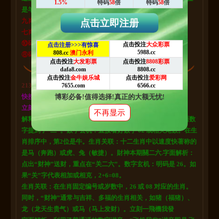
1.5%
特码
58
倍
特码
58
倍
是羊）也是这类字谜常见的解法。
九肖:鸡猴羊鼠龙
兔
虎蛇狗
点击立即注册
七肖:
鸡猴羊鼠龙
兔
虎
⑩码:34.46.11.24.43.03.
04
.05.38.33
点击投注
大众彩票
点击注册>>>有惊喜
5988.cc
808.cc
澳门永利
⑧码:34.46.11.24.43.03.
04
.05
点击投注
大发彩票
点击投注
8808彩票
dafa8.com
8808.cc
点击投注
金牛娱乐城
点击投注
爱彩网
213期：港澳宝典玄机开：猴35准
7655.com
6566.cc
快接二是到速度，財神本期關二六。
博彩必备!值得选择!真正的大额无忧!
立刻一飛機我發，二能否以獨中特。
不再显示
解释：快接二是到速度.字面解析：强调“快”和“速度”，字面数
字提到了“二”。数字玄机：直接看好数字 02 或相关尾数。在生
肖排序中，第2位是牛。生肖关联：十二生肖中以速度快著称的
是马（奔跑）或虎、兔（敏捷）。財神本期關二六.字面解析：
点出“财神”送财，重点在“关二六”。数字玄机：明码是 26。如
果“关”字代表相加或相克，2+6=08。
生肖关联：在生肖固定编号或岁数中，26 或 08 对应的生肖。
同时，“财神”通常与吉祥、多福的生肖相关，如猪（福猪）、
龙（龙天生贵气）或马（马上发财）。立刻一飛機我發