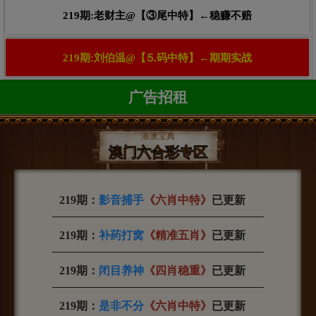
219期:老财主@【③尾中特】←稳赚不赔
219期:刘伯温@【⒌码中特】←期期实战
广告招租
港澳宝典
澳门六合彩专区
219期：
影音捕手
《六
肖中特
》
已更新
219期：
补药打窝
《精准五肖》
已更新
219期：
闭目养神
《四肖稳重》
已更新
219期：
是非不分
《六肖中特》
已更新