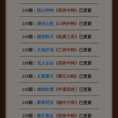
219期：
忧心忡忡
《四肖中特》
已更新
219期：
湖光山色
《15码中特》
已更新
219
期：
猫哭耗子
《
经典三肖
》
已更新
219期：
大地开花
《三肖中特》
已更新
219期：
无人左右
《四肖中特》
已更新
219期：
文章星斗
《寒江16码》
已更新
219期：
雄伟壮观
《牛逼四肖》
已更新
219期：
新亭对泣
《稳中六肖》
已更新
219期：
楼兰美女
《四肖中特》
已更新