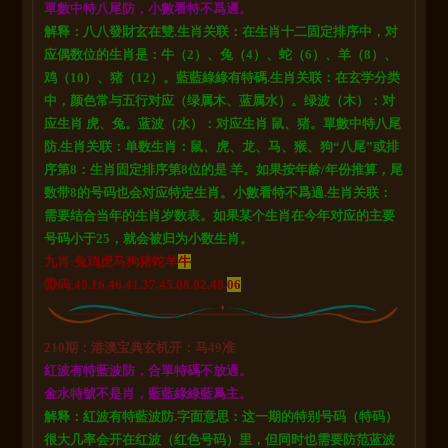
單數中特八尾防，小數看特不爲過。
解释：八八發財玄在雙.生肖关联：在生肖十二固定排序中，对
应偶数位的生肖是：牛（2）、兔（4）、蛇（6）、羊（8）、
鸡（10）、猪（12）。藍藍綠綠有特碼.生肖关联：在玄学分类
中，颜色常与五行对应（绿属木、蓝属水）。绿波（木）：对
应生肖 虎、兔。蓝波（水）：对应生肖 鼠、猪。單數中特八尾
防.生肖关联：单数生肖：鼠、虎、龙、马、猴、狗“八尾”或排
序第8：生肖固定排序第8位的是 羊。如果按年龄/年份推算，尾
数带8的号码也会对应特定生肖。小數看特不爲過.生肖关联：
需要结合当年的生肖岁数表。如果某个生肖在今年对应的主要
号码小于25，就会被归为小数生肖。
九肖:兔鸡虎马狗猪蛇羊
牛
⑩码:40.16.46.41.37.45.08.02.48.
06
210期：港澳宝典玄机开：马49准
紅波有特藍波防，合單特碼不放過。
金水特號不是肖，藍藍綠綠藍爲主。
解释：紅波有特藍波防.字面意思：这一期的特别号码（特码）
很大几率会开在红波（红色号码）里，但同时也需要防范蓝波