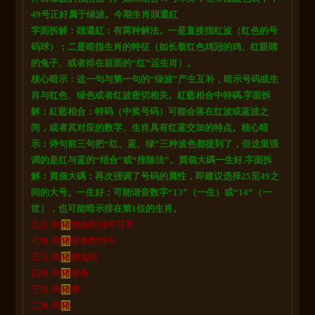
49号正好属于绿波。今期生肖頭還紅
字面拆解：頭還紅：有两种解法。一是直接指红波（红色的号
码球）；二是暗指生肖的特征（如长着红色鸡冠的鸡、红眼睛
的兔子、或者排在前面的“红”运生肖）。
核心暗示：这一句与第一句的“绿波”产生互补，暗示号码或生
肖与红色、绿色或者红波密切相关。紅藍相合中特碼.字面拆
解：紅藍相合：特码（中奖号码）可能会落在红波或蓝波之
间，或者其对应的数字、生肖具有红蓝交加的特点。核心暗
示：诗句前三句把“红、蓝、绿”三种波色都提到了，但这里强
调的是红与蓝的“结合”或“排除法”。買個大碼一生好.字面拆
解：買個大碼：再次强调了号码的属性，即建议选择25至49之
间的大号。一生好：可能谐音数字“13”（一生）或“14”（一
世），也可能暗示排在第1位的生肖。
九肖:狗
猪
猴兔蛇鸡牛马羊
七肖:
狗
猪
猴兔蛇鸡牛
五肖:
狗
猪
猴兔蛇
四肖:
狗
猪
猴兔
三肖:
狗
猪
猴
二肖:
狗
猪