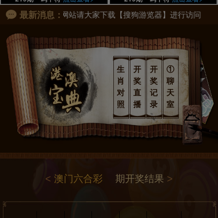
最新消息：
截本网站请大家下载【搜狗游览器】进行访问
生
开
开
①
肖
奖
奖
聊
对
直
记
天
照
播
录
室