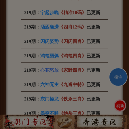
219期：
宁起步晚
《精准10码》
已更新
219期：
洒洒潇潇
《四肖12码》
已更新
219期：
闪闪姿势
《闪闪四肖》
已更新
219期：
鸿笔丽藻
《鸿笔四肖》
已更新
219期：
心花怒放
《家野四肖》
已更新
投注
219期：
六神无主
《九肖中特》
已更新
219期：
东门操龙
《铁杀三肖》
已更新
刷新
219期：
墨突不黔
《绝杀三肖》
已更新
219期：
生来死去
《绝杀二肖》
已更新