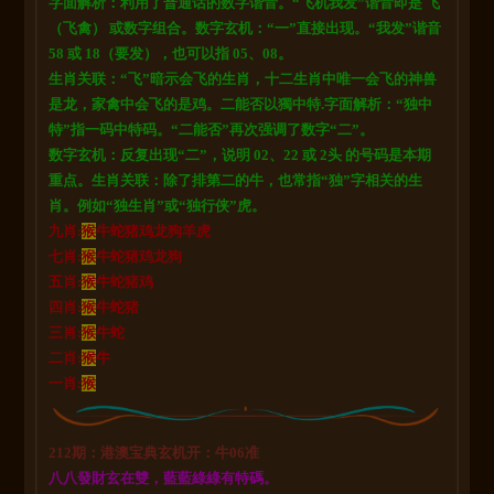
字面解析：利用了普通话的数字谐音。“飞机我发”谐音即是 飞
（飞禽） 或数字组合。数字玄机：“一”直接出现。“我发”谐音
58 或 18（要发），也可以指 05、08。
生肖关联：“飞”暗示会飞的生肖，十二生肖中唯一会飞的神兽
是龙，家禽中会飞的是鸡。二能否以獨中特.
字面解析：“独中
特”指一码中特码。“二能否”再次强调了数字“二”。
数字玄机：反复出现“二”，说明 02、22 或 2头 的号码是本期
重点。生肖关联：除了排第二的牛，也常指“独”字相关的生
肖。例如“独生肖”或“独行侠”虎。
九肖:
猴
牛蛇猪鸡龙狗羊虎
七肖:
猴
牛蛇猪鸡龙狗
五肖:
猴
牛蛇猪鸡
四肖:
猴
牛蛇猪
三肖:
猴
牛蛇
二肖:
猴
牛
一肖:
猴
212期：港澳宝典玄机开：牛06准
八八發財玄在雙，藍藍綠綠有特碼。